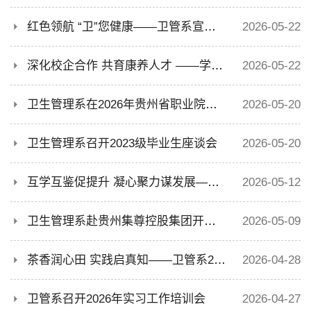
红色领航 “卫”您健康——卫管系宣讲队走进全民营养周，传递科学膳食新风尚
2026-05-22
深化校企合作 共育康养人才 ——学校副校长李红率队赴贵州瑞颐鑫医疗健康管理有限公司访企拓岗
2026-05-22
卫生管理系在2026年贵州省职业院校技能大赛中获佳绩
2026-05-20
卫生管理系召开2023级毕业生座谈会
2026-05-20
互学互鉴促提升 凝心聚力谋发展——卫生管理系健康管理专业教师团队赴贵阳康养职业大学开展学科建设与专业交流
2026-05-12
卫生管理系赴贵州集尊控股集团开展“访企拓岗”专项行动
2026-05-09
茶香润心田 实践启真知——卫管系2024级食品药品监督管理专业见习活动纪实
2026-04-28
卫管系召开2026年实习工作培训会
2026-04-27