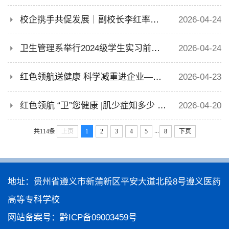
校企携手共促发展｜副校长李红率队赴成都重药四川 开展校企交流活动
2026-04-24
卫生管理系举行2024级学生实习前动员大会
2026-04-24
红色领航送健康 科学减重进企业——“卫您健康·营养先行”系列活动二圆满举办
2026-04-23
红色领航 “卫”您健康 |肌少症知多少 ：吃出肌肉，活出力量--我系宣讲队走进纪念馆社区，守护中老年“肌肉存款”
2026-04-20
...
共114条
上页
1
2
3
4
5
8
下页
地址：贵州省遵义市新蒲新区平安大道北段8号遵义医药
高等专科学校
网站备案号：
黔ICP备09003459号